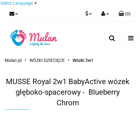
Select Language
▼
(
0
)
PLN
Zaloguj się
Zarejestruj się
EUR
Dodaj zgłoszenie
CZK
Mulan.pl
WÓZKI DZIECIĘCE
Wózki 2w1
MUSSE Royal 2w1 BabyActive wózek
głęboko-spacerowy - Blueberry
Chrom