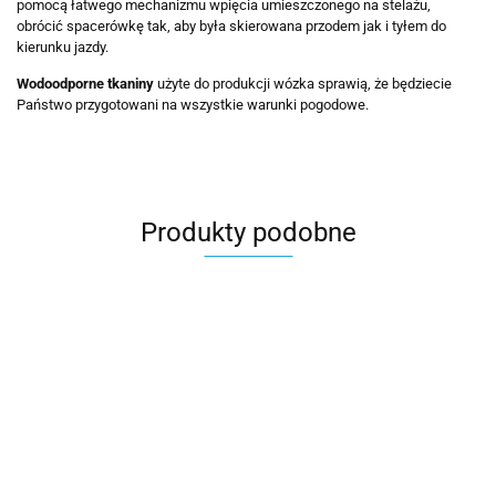
pomocą łatwego mechanizmu wpięcia umieszczonego na stelażu,
obrócić spacerówkę tak, aby była skierowana przodem jak i tyłem do
kierunku jazdy.
Wodoodporne tkaniny
użyte do produkcji wózka sprawią, że będziecie
Państwo przygotowani na wszystkie warunki pogodowe.
Produkty podobne
RIKO
MOMMY
MOMMY
MUSSE
BASIC
2w1
Spring -
2w1
RIKO ULTIMA
T
SPORT
BabyActive
Summer
BabyActive
1699.90