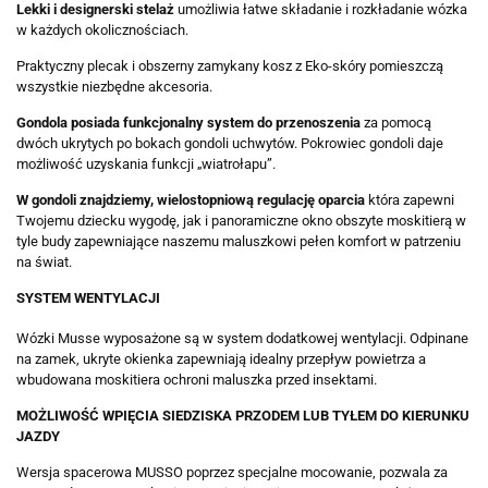
Lekki i designerski stelaż
umożliwia łatwe składanie i rozkładanie wózka
w każdych okolicznościach.
Praktyczny plecak i obszerny zamykany kosz z Eko-skóry pomieszczą
wszystkie niezbędne akcesoria.
Gondola posiada funkcjonalny system do przenoszenia
za pomocą
dwóch ukrytych po bokach gondoli uchwytów. Pokrowiec gondoli daje
możliwość uzyskania funkcji „wiatrołapu”.
W gondoli znajdziemy, wielostopniową regulację oparcia
która zapewni
Twojemu dziecku wygodę, jak i panoramiczne okno obszyte moskitierą w
tyle budy zapewniające naszemu maluszkowi pełen komfort w patrzeniu
na świat.
SYSTEM WENTYLACJI
Wózki Musse wyposażone są w system dodatkowej wentylacji. Odpinane
na zamek, ukryte okienka zapewniają idealny przepływ powietrza a
wbudowana moskitiera ochroni maluszka przed insektami.
MOŻLIWOŚĆ WPIĘCIA SIEDZISKA PRZODEM LUB TYŁEM DO KIERUNKU
JAZDY​​
Wersja spacerowa MUSSO poprzez specjalne mocowanie, pozwala za