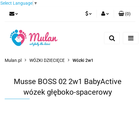
Select Language
▼
(
0
)
PLN
Zaloguj się
Zarejestruj się
EUR
Dodaj zgłoszenie
CZK
Mulan.pl
WÓZKI DZIECIĘCE
Wózki 2w1
Musse BOSS 02 2w1 BabyActive
wózek głęboko-spacerowy