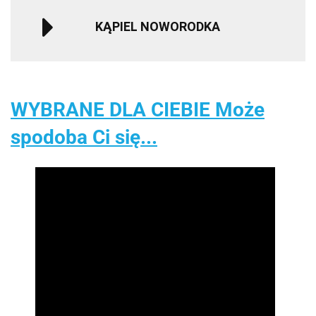
KĄPIEL NOWORODKA
WYBRANE DLA CIEBIE Może
spodoba Ci się...