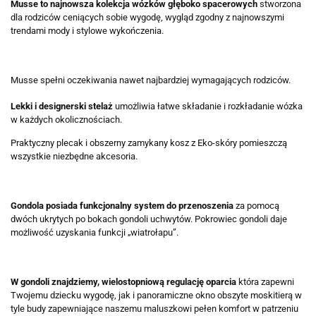
Musse to najnowsza kolekcja wózków głęboko spacerowych
stworzona
dla rodziców ceniących sobie wygodę, wygląd zgodny z najnowszymi
trendami mody i stylowe wykończenia.
Musse spełni oczekiwania nawet najbardziej wymagających rodziców.
Lekki i designerski stelaż
umożliwia łatwe składanie i rozkładanie wózka
w każdych okolicznościach.
Praktyczny plecak i obszerny zamykany kosz z Eko-skóry pomieszczą
wszystkie niezbędne akcesoria.
Gondola posiada funkcjonalny system do przenoszenia
za pomocą
dwóch ukrytych po bokach gondoli uchwytów. Pokrowiec gondoli daje
możliwość uzyskania funkcji „wiatrołapu”.
W gondoli znajdziemy, wielostopniową regulację oparcia
która zapewni
Twojemu dziecku wygodę, jak i panoramiczne okno obszyte moskitierą w
tyle budy zapewniające naszemu maluszkowi pełen komfort w patrzeniu