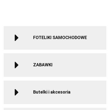
dziecka –
Czarny
samochodowy
sa
Nomad Grey
do 12 roku
do 
życia - Gray
życ
FOTELIKI SAMOCHODOWE
ZABAWKI
Butelki i akcesoria