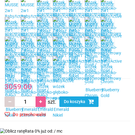
3059.00
szt.
Do koszyka
Do przechowalni
Rata 0% już od:
/ mc