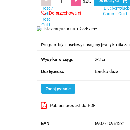
szt.
Do koszyka
Do przechowalni
Rata 0% już od:
/ mc
Program lojalnościowy dostępny jest tylko dla z
Wysyłka w ciągu
2-3 dni
Dostępność
Bardzo duża
Zadaj pytanie
Pobierz produkt do PDF
EAN
5907710951231