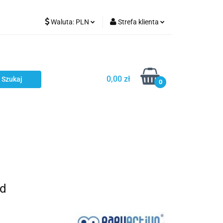
Waluta:
PLN
Strefa klienta
Karmienie
PLN
Zaloguj się
EUR
Zarejestruj się
CZK
Dodaj zgłoszenie
0,00 zł
0
ci
Bestsellery
Polecamy
ld