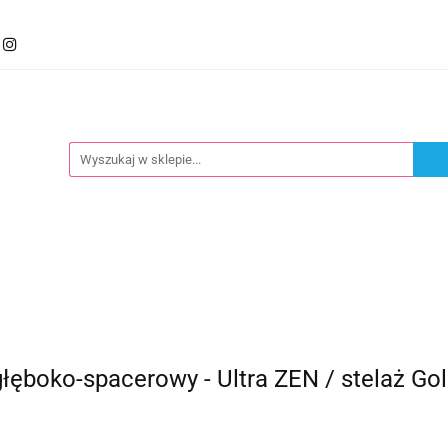
mocje
Kategorie
Foteliki
Wózki
Zabawki
llery
Polecamy
oteliki
Wózki
Zabawki
Karmienie
Nowoś
boko-spacerowy - Ultra ZEN / stelaż Go