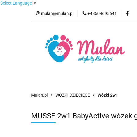
Select Language
▼
mulan@mulan.pl
+48504695641
Wyprzedaż
Pro
Nowości
Bestse
Wyprzedaż
Promocje
Kategorie
F
Mulan.pl
WÓZKI DZIECIĘCE
Wózki 2w1
MUSSE 2w1 BabyActive wózek głę