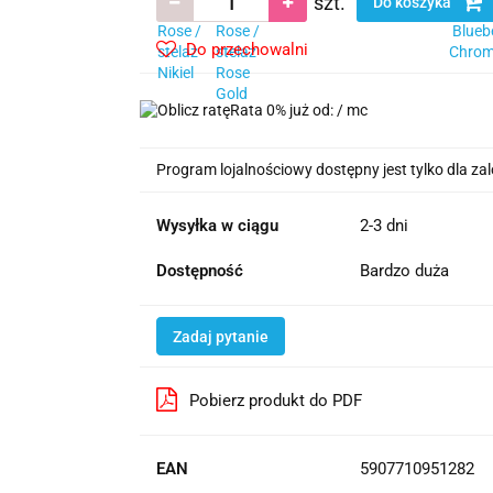
szt.
Do koszyka
Do przechowalni
Rata 0% już od:
/ mc
Program lojalnościowy dostępny jest tylko dla z
Wysyłka w ciągu
2-3 dni
Dostępność
Bardzo duża
Zadaj pytanie
Pobierz produkt do PDF
EAN
5907710951282