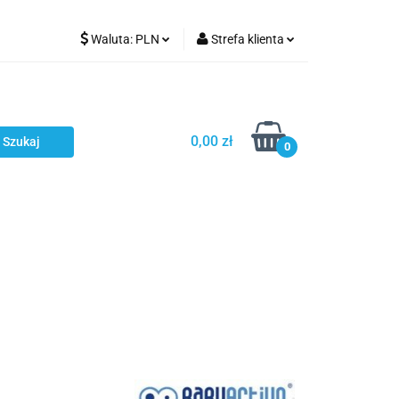
Waluta:
PLN
Strefa klienta
Karmienie
PLN
Zaloguj się
EUR
Zarejestruj się
CZK
Dodaj zgłoszenie
0,00 zł
0
ci
Bestsellery
Polecamy