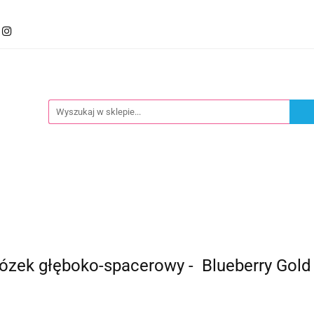
mocje
Kategorie
Foteliki
Wózki
Zabawki
llery
Polecamy
oteliki
Wózki
Zabawki
Karmienie
Nowoś
zek głęboko-spacerowy - Blueberry Gold