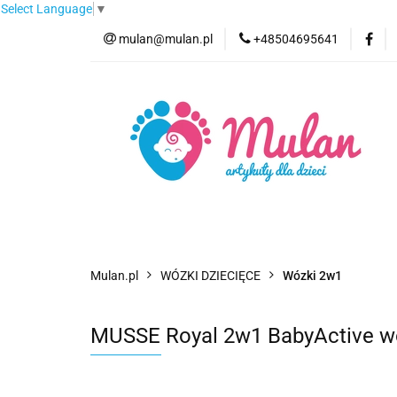
Select Language
▼
mulan@mulan.pl
+48504695641
Wyprzedaż
Pro
Nowości
Bestse
Wyprzedaż
Promocje
Kategorie
F
Mulan.pl
WÓZKI DZIECIĘCE
Wózki 2w1
MUSSE Royal 2w1 BabyActive wó