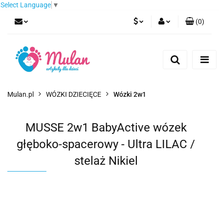
Select Language
▼
(
0
)
PLN
Zaloguj się
Zarejestruj się
EUR
Dodaj zgłoszenie
CZK
Mulan.pl
WÓZKI DZIECIĘCE
Wózki 2w1
MUSSE 2w1 BabyActive wózek
głęboko-spacerowy - Ultra LILAC /
stelaż Nikiel